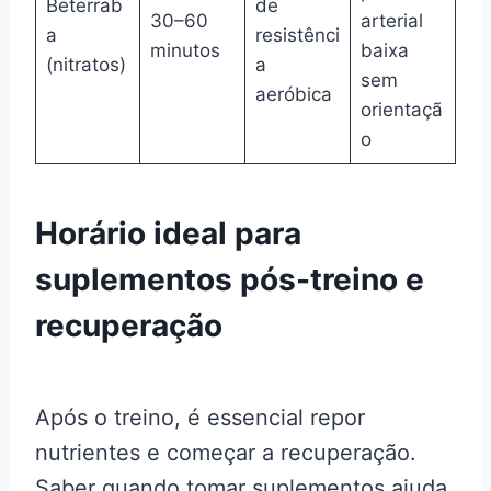
Beterrab
de
30–60
arterial
a
resistênci
minutos
baixa
(nitratos)
a
sem
aeróbica
orientaçã
o
Horário ideal para
suplementos pós-treino e
recuperação
Após o treino, é essencial repor
nutrientes e começar a recuperação.
Saber quando tomar suplementos ajuda