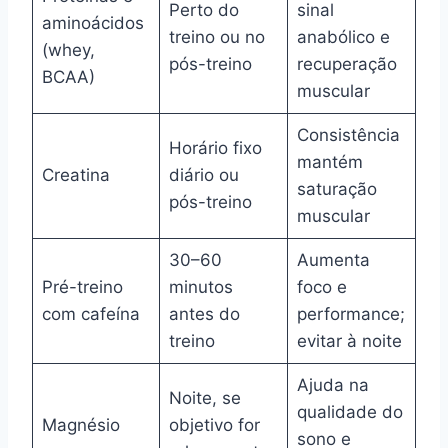
Perto do
sinal
aminoácidos
treino ou no
anabólico e
(whey,
pós-treino
recuperação
BCAA)
muscular
Consistência
Horário fixo
mantém
Creatina
diário ou
saturação
pós-treino
muscular
30–60
Aumenta
Pré-treino
minutos
foco e
com cafeína
antes do
performance;
treino
evitar à noite
Ajuda na
Noite, se
qualidade do
Magnésio
objetivo for
sono e