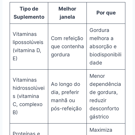
Tipo de
Melhor
Por que
Suplemento
janela
Gordura
Vitaminas
Com refeição
melhora a
lipossolúveis
que contenha
absorção e
(vitamina D,
gordura
biodisponibili
E)
dade
Menor
Vitaminas
Ao longo do
dependência
hidrossolúvei
dia, preferir
de gordura,
s (vitamina
manhã ou
reduzir
C, complexo
pós-refeição
desconforto
B)
gástrico
Maximiza
Proteínas e