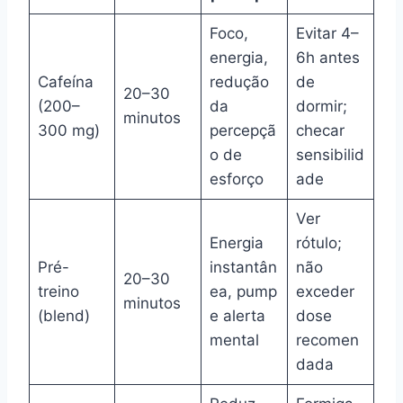
Foco,
Evitar 4–
energia,
6h antes
Cafeína
redução
de
20–30
(200–
da
dormir;
minutos
300 mg)
percepçã
checar
o de
sensibilid
esforço
ade
Ver
Energia
rótulo;
Pré-
instantân
não
20–30
treino
ea, pump
exceder
minutos
(blend)
e alerta
dose
mental
recomen
dada