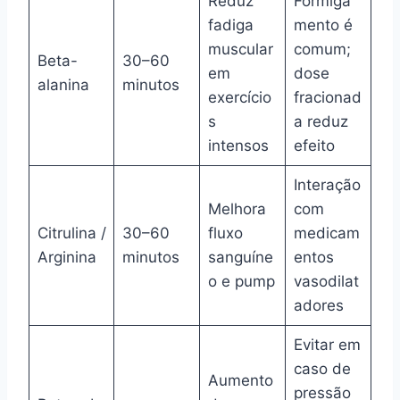
Reduz
Formiga
fadiga
mento é
muscular
comum;
Beta-
30–60
em
dose
alanina
minutos
exercício
fracionad
s
a reduz
intensos
efeito
Interação
Melhora
com
Citrulina /
30–60
fluxo
medicam
Arginina
minutos
sanguíne
entos
o e pump
vasodilat
adores
Evitar em
caso de
Aumento
pressão