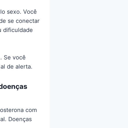
lo sexo. Você
de se conectar
 dificuldade
a. Se você
al de alerta.
 doenças
tosterona com
ual. Doenças