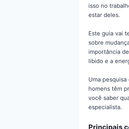
isso no trabal
estar deles.
Este guia vai 
sobre mudanças
importância de
libido e a ene
Uma pesquisa d
homens têm pro
você saber qu
especialista.
Principais 