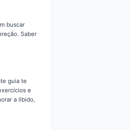
em buscar
 ereção. Saber
te guia te
exercícios e
rar a libido,