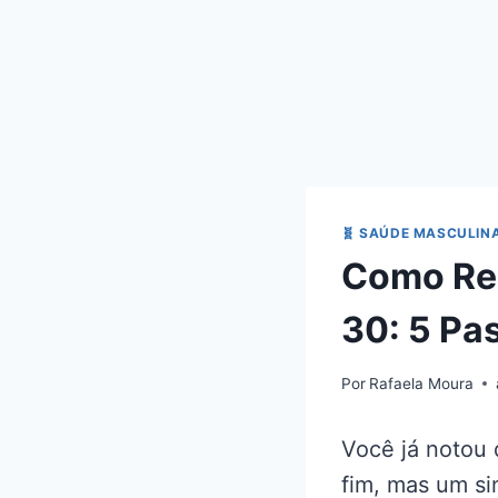
🧬 SAÚDE MASCULIN
Como Rec
30: 5 Pa
Por
Rafaela Moura
Você já notou 
fim, mas um s