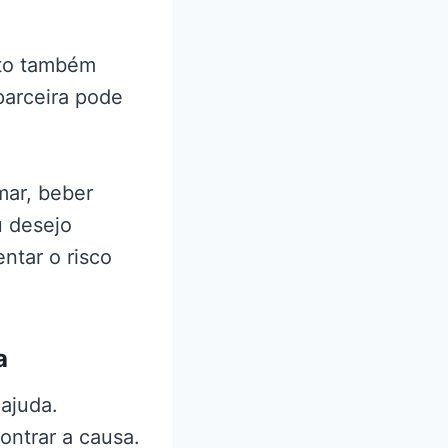
nto também
parceira pode
mar, beber
u desejo
ntar o risco
a
ajuda.
ontrar a causa.