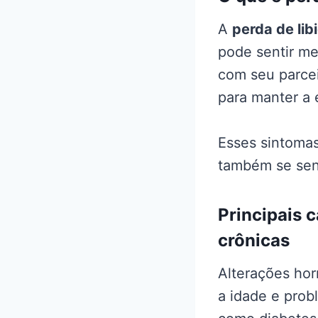
A
perda de lib
pode sentir m
com seu parcei
para manter a 
Esses sintomas
também se senti
Principais 
crônicas
Alterações ho
a idade e prob