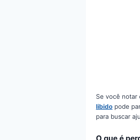
Se você notar 
libido
pode par
para buscar aj
O que é per