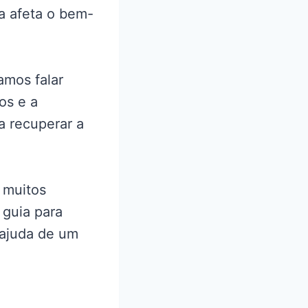
ça afeta o bem-
amos falar
os e a
a recuperar a
 muitos
 guia para
 ajuda de um