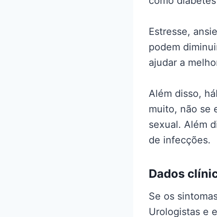
como diabetes
Estresse, ans
podem diminuir
ajudar a melho
Além disso, há
muito, não se 
sexual. Além d
de infecções.
Dados clíni
Se os sintoma
Urologistas e 