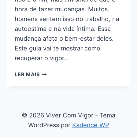
hora de fazer mudanças. Muitos
homens sentem isso no trabalho, na
autoestima e na vida íntima. Essa
mudança afeta o bem-estar deles.
Este guia vai te mostrar como
recuperar o vigor…
COMO
LER MAIS
RECUPERAR
O
VIGOR
MASCULINO
APÓS
© 2026 Viver Com Vigor - Tema
OS
WordPress por
Kadence WP
30:
5