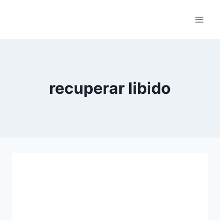
Pular
para
o
Conteúdo
recuperar libido