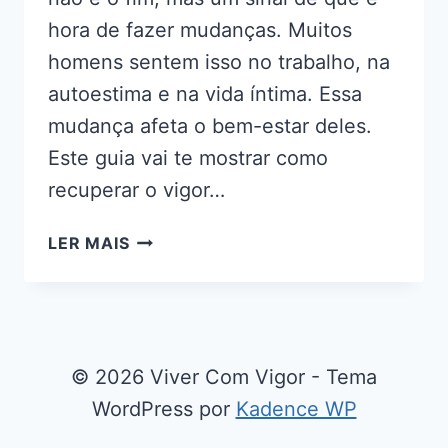
hora de fazer mudanças. Muitos
homens sentem isso no trabalho, na
autoestima e na vida íntima. Essa
mudança afeta o bem-estar deles.
Este guia vai te mostrar como
recuperar o vigor…
COMO
LER MAIS
RECUPERAR
O
VIGOR
MASCULINO
APÓS
© 2026 Viver Com Vigor - Tema
OS
WordPress por
Kadence WP
30:
5