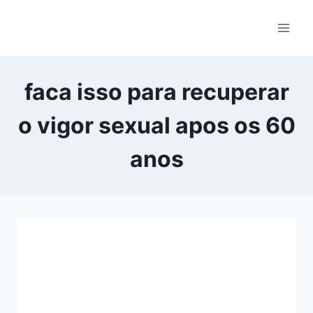
Pular
para
o
Conteúdo
faca isso para recuperar
o vigor sexual apos os 60
anos