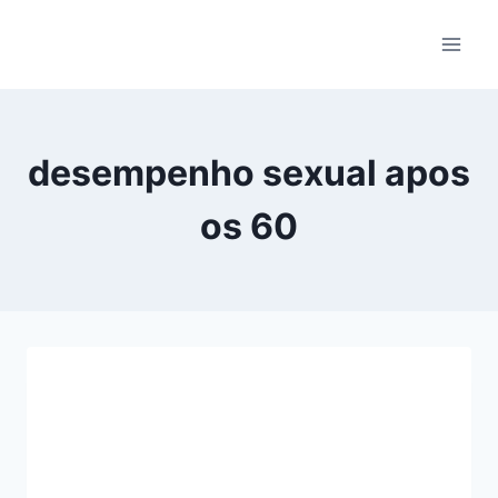
Pular
para
o
Conteúdo
desempenho sexual apos
os 60