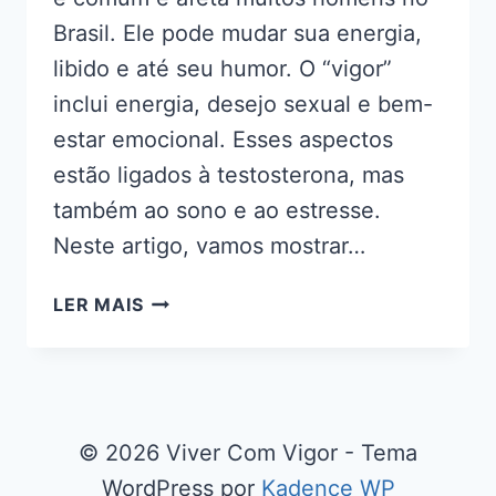
Brasil. Ele pode mudar sua energia,
libido e até seu humor. O “vigor”
inclui energia, desejo sexual e bem-
estar emocional. Esses aspectos
estão ligados à testosterona, mas
também ao sono e ao estresse.
Neste artigo, vamos mostrar…
SEU
LER MAIS
VIGOR
ESTÁ
BAIXO?
IDENTIFIQUE
5
© 2026 Viver Com Vigor - Tema
SINAIS
WordPress por
Kadence WP
E