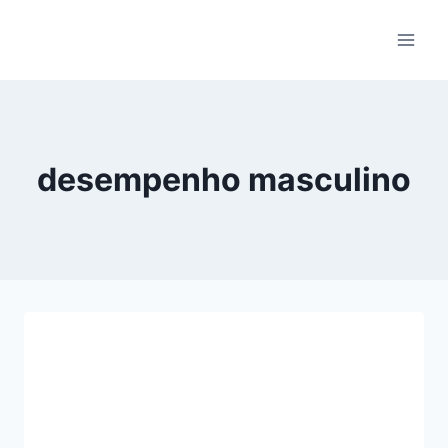
Pular
para
o
Conteúdo
desempenho masculino