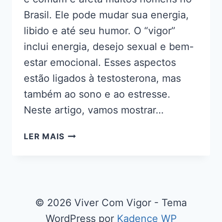
Brasil. Ele pode mudar sua energia,
libido e até seu humor. O “vigor”
inclui energia, desejo sexual e bem-
estar emocional. Esses aspectos
estão ligados à testosterona, mas
também ao sono e ao estresse.
Neste artigo, vamos mostrar…
SEU
LER MAIS
VIGOR
ESTÁ
BAIXO?
IDENTIFIQUE
5
© 2026 Viver Com Vigor - Tema
SINAIS
WordPress por
Kadence WP
E