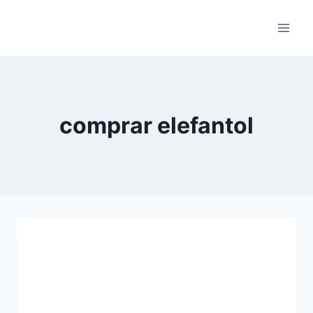
Pular
para
o
Conteúdo
comprar elefantol