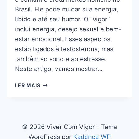
Brasil. Ele pode mudar sua energia,
libido e até seu humor. O “vigor”
inclui energia, desejo sexual e bem-
estar emocional. Esses aspectos
estão ligados à testosterona, mas
também ao sono e ao estresse.
Neste artigo, vamos mostrar…
SEU
LER MAIS
VIGOR
ESTÁ
BAIXO?
IDENTIFIQUE
5
© 2026 Viver Com Vigor - Tema
SINAIS
WordPress por
Kadence WP
E