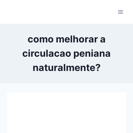
Pular
para
o
Conteúdo
como melhorar a
circulacao peniana
naturalmente?