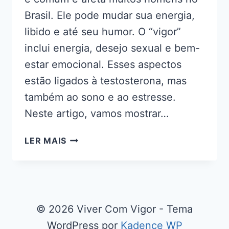
Brasil. Ele pode mudar sua energia,
libido e até seu humor. O “vigor”
inclui energia, desejo sexual e bem-
estar emocional. Esses aspectos
estão ligados à testosterona, mas
também ao sono e ao estresse.
Neste artigo, vamos mostrar…
SEU
LER MAIS
VIGOR
ESTÁ
BAIXO?
IDENTIFIQUE
5
© 2026 Viver Com Vigor - Tema
SINAIS
WordPress por
Kadence WP
E