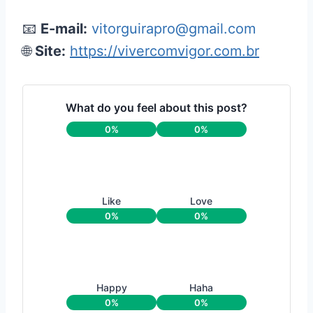
📧
E-mail:
vitorguirapro@gmail.com
🌐
Site:
https://vivercomvigor.com.br
What do you feel about this post?
0%
0%
Like
Love
0%
0%
Happy
Haha
0%
0%